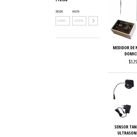
DESDE
HASTA
MEDIDOR DE N
DOMICI
$129
SENSOR TAN
ULTRASON