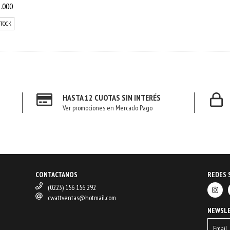
.000
STOCK
HASTA 12 CUOTAS SIN INTERÉS
Ver promociones en Mercado Pago
CONTACTANOS
REDES 
(0223) 156 156 292
cwattventas@hotmail.com
NEWSL