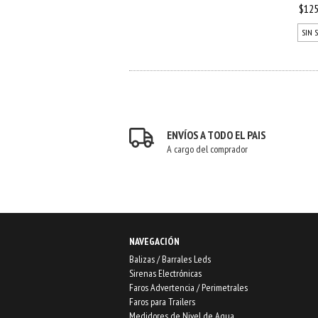
$125
SIN 
ENVÍOS A TODO EL PAIS
A cargo del comprador
NAVEGACIÓN
Balizas / Barrales Leds
Sirenas Electrónicas
Faros Advertencia / Perimetrales
Faros para Trailers
Medidores de Nivel de Agua